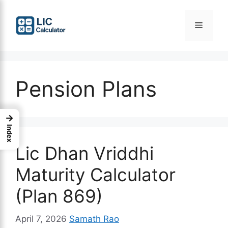
Skip
to
Menu
content
Pension Plans
→
Index
Lic Dhan Vriddhi
Maturity Calculator
(Plan 869)
April 7, 2026
Samath Rao