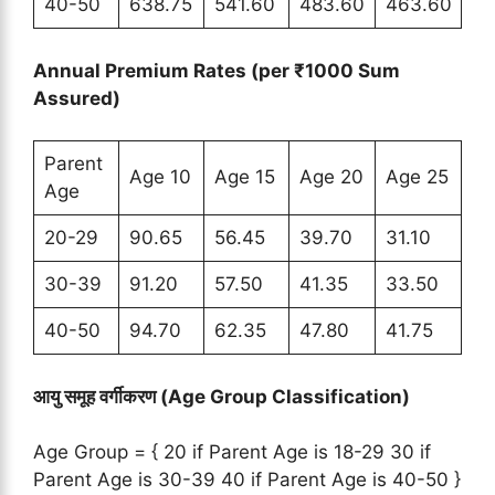
40-50
638.75
541.60
483.60
463.60
Annual Premium Rates (per ₹1000 Sum
Assured)
Parent
Age 10
Age 15
Age 20
Age 25
Age
20-29
90.65
56.45
39.70
31.10
30-39
91.20
57.50
41.35
33.50
40-50
94.70
62.35
47.80
41.75
आयु समूह वर्गीकरण (Age Group Classification)
Age Group = { 20 if Parent Age is 18-29 30 if
Parent Age is 30-39 40 if Parent Age is 40-50 }