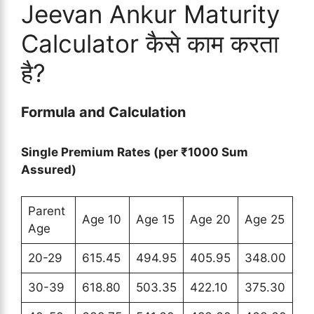
Jeevan Ankur Maturity
Calculator कैसे काम करता
है?
Formula and Calculation
Single Premium Rates (per ₹1000 Sum
Assured)
Parent
Age 10
Age 15
Age 20
Age 25
Age
20-29
615.45
494.95
405.95
348.00
30-39
618.80
503.35
422.10
375.30