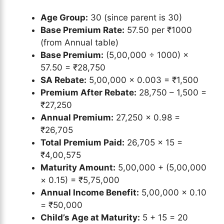
Age Group:
30 (since parent is 30)
Base Premium Rate:
57.50 per ₹1000
(from Annual table)
Base Premium:
(5,00,000 ÷ 1000) ×
57.50 = ₹28,750
SA Rebate:
5,00,000 × 0.003 = ₹1,500
Premium After Rebate:
28,750 – 1,500 =
₹27,250
Annual Premium:
27,250 × 0.98 =
₹26,705
Total Premium Paid:
26,705 × 15 =
₹4,00,575
Maturity Amount:
5,00,000 + (5,00,000
× 0.15) = ₹5,75,000
Annual Income Benefit:
5,00,000 × 0.10
= ₹50,000
Child’s Age at Maturity:
5 + 15 = 20